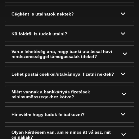
Cégként is utalhatok nektek?
Külföldről is tudok utalni?
Van-e lehetőség arra, hogy banki utalással havi
rendszerességgel támogassalak titeket?
Lehet postai csekkel/utalvánnyal fizetni nektek?
Miért vannak a bankkártyás fizetések
minimumösszegekhez kötve?
Hírlevélre hogy tudok feliratkozni?
Olyan kérdésem van, amire nincs itt válasz, mit
csináljak?