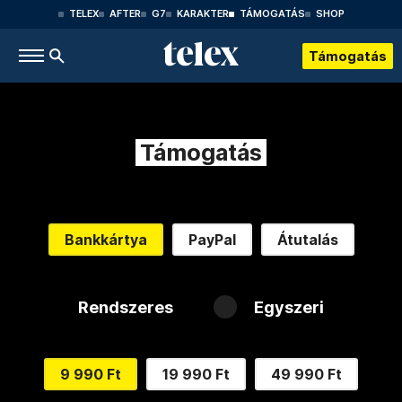
TELEX
AFTER
G7
KARAKTER
TÁMOGATÁS
SHOP
Támogatás
Támogatás
Bankkártya
PayPal
Átutalás
Rendszeres
Egyszeri
9 990 Ft
19 990 Ft
49 990 Ft