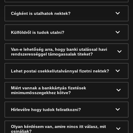
Cégként is utalhatok nektek?
Külföldről is tudok utalni?
Van-e lehetőség arra, hogy banki utalással havi
rendszerességgel támogassalak titeket?
Lehet postai csekkel/utalvánnyal fizetni nektek?
Miért vannak a bankkártyás fizetések
minimumösszegekhez kötve?
Hírlevélre hogy tudok feliratkozni?
Olyan kérdésem van, amire nincs itt válasz, mit
csináljak?