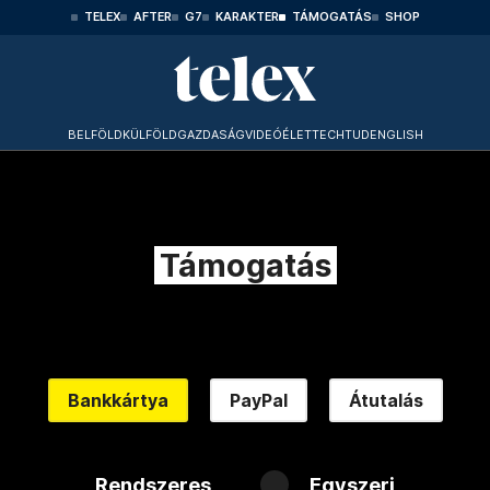
TELEX
AFTER
G7
KARAKTER
TÁMOGATÁS
SHOP
BELFÖLD
KÜLFÖLD
GAZDASÁG
VIDEÓ
ÉLET
TECHTUD
ENGLISH
Támogatás
Bankkártya
PayPal
Átutalás
Rendszeres
Egyszeri