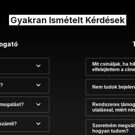
Gyakran Ismételt Kérdések
ogató
Mit csináljak, ha h
elfelejtettem a cím
k?
Nem tudok bejelent
támogatást?
Rendszeres támog
utalással, miért n
számít?
Szeretném megvált
hogyan tudom?