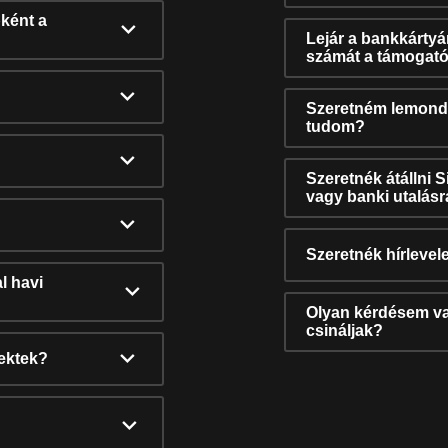
ként a
Lejár a bankkárty
számát a támogató
Szeretném lemonda
tudom?
Szeretnék átállni 
vagy banki utalás
Szeretnék hírlevele
l havi
Olyan kérdésem van
csináljak?
nektek?