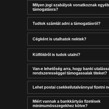
Milyen jogi szabályok vonatkoznak egyéb
támogatásra?
Tudtok számlát adni a támogatásról?
Cégként is utalhatok nektek?
Külföldről is tudok utalni?
Van-e lehetőség arra, hogy banki utalássa
rendszerességgel támogassalak titeket?
Lehet postai csekkel/utalvánnyal fizetni 
Miért vannak a bankkártyás fizetések
minimumösszegekhez kötve?