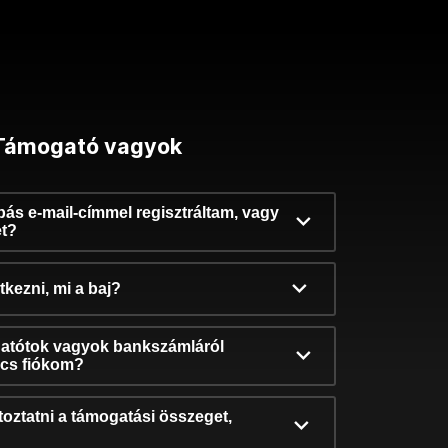
Támogató vagyok
ibás e-mail-címmel regisztráltam, vagy
et?
kezni, mi a baj?
atótok vagyok bankszámláról
incs fiókom?
oztatni a támogatási összeget,