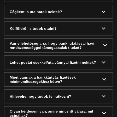
Cégként is utalhatok nektek?
Külföldről is tudok utalni?
Van-e lehetőség arra, hogy banki utalással havi
rendszerességgel támogassalak titeket?
Lehet postai csekkel/utalvánnyal fizetni nektek?
Miért vannak a bankkártyás fizetések
minimumösszegekhez kötve?
Hírlevélre hogy tudok feliratkozni?
Olyan kérdésem van, amire nincs itt válasz, mit
csináljak?