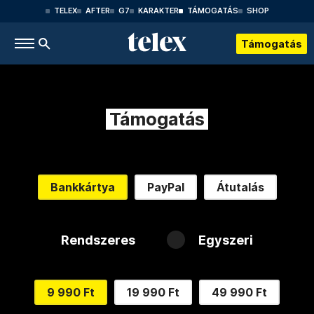
TELEX
AFTER
G7
KARAKTER
TÁMOGATÁS
SHOP
Támogatás
Támogatás
Bankkártya
PayPal
Átutalás
Rendszeres
Egyszeri
9 990 Ft
19 990 Ft
49 990 Ft