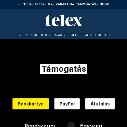
TELEX
AFTER
G7
KARAKTER
TÁMOGATÁS
SHOP
BELFÖLD
KÜLFÖLD
GAZDASÁG
VIDEÓ
ÉLET
TECHTUD
ENGLISH
Támogatás
Bankkártya
PayPal
Átutalás
Rendszeres
Egyszeri