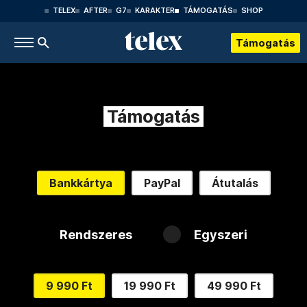
TELEX
AFTER
G7
KARAKTER
TÁMOGATÁS
SHOP
Támogatás
Támogatás
Bankkártya
PayPal
Átutalás
Rendszeres
Egyszeri
9 990 Ft
19 990 Ft
49 990 Ft