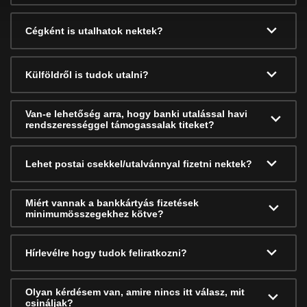
Cégként is utalhatok nektek?
Külföldről is tudok utalni?
Van-e lehetőség arra, hogy banki utalással havi
rendszerességgel támogassalak titeket?
Lehet postai csekkel/utalvánnyal fizetni nektek?
Miért vannak a bankkártyás fizetések
minimumösszegekhez kötve?
Hírlevélre hogy tudok feliratkozni?
Olyan kérdésem van, amire nincs itt válasz, mit
csináljak?