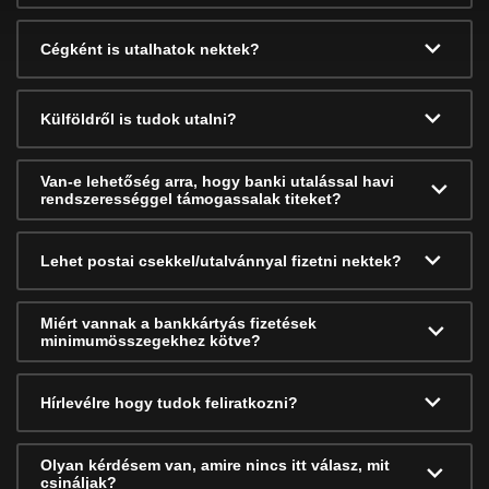
Cégként is utalhatok nektek?
Külföldről is tudok utalni?
Van-e lehetőség arra, hogy banki utalással havi
rendszerességgel támogassalak titeket?
Lehet postai csekkel/utalvánnyal fizetni nektek?
Miért vannak a bankkártyás fizetések
minimumösszegekhez kötve?
Hírlevélre hogy tudok feliratkozni?
Olyan kérdésem van, amire nincs itt válasz, mit
csináljak?