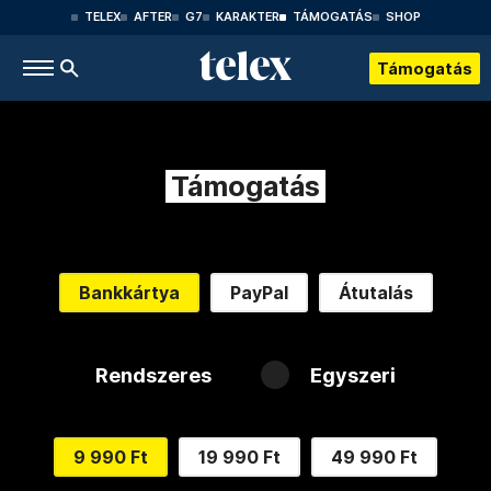
TELEX
AFTER
G7
KARAKTER
TÁMOGATÁS
SHOP
Támogatás
Támogatás
Bankkártya
PayPal
Átutalás
Rendszeres
Egyszeri
9 990 Ft
19 990 Ft
49 990 Ft