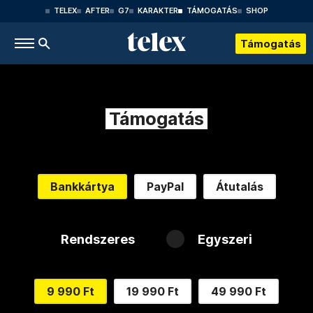
TELEX
AFTER
G7
KARAKTER
TÁMOGATÁS
SHOP
Támogatás
Támogatás
Bankkártya
PayPal
Átutalás
Rendszeres
Egyszeri
9 990 Ft
19 990 Ft
49 990 Ft