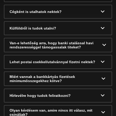
Cégként is utalhatok nektek?
Külföldről is tudok utalni?
Van-e lehetőség arra, hogy banki utalással havi
rendszerességgel támogassalak titeket?
Lehet postai csekkel/utalvánnyal fizetni nektek?
Miért vannak a bankkártyás fizetések
minimumösszegekhez kötve?
Hírlevélre hogy tudok feliratkozni?
Olyan kérdésem van, amire nincs itt válasz, mit
csináljak?