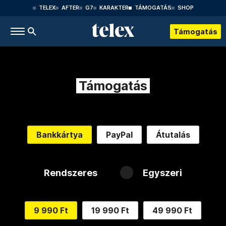
TELEX
AFTER
G7
KARAKTER
TÁMOGATÁS
SHOP
Támogatás
Támogatás
Bankkártya
PayPal
Átutalás
Rendszeres
Egyszeri
9 990 Ft
19 990 Ft
49 990 Ft