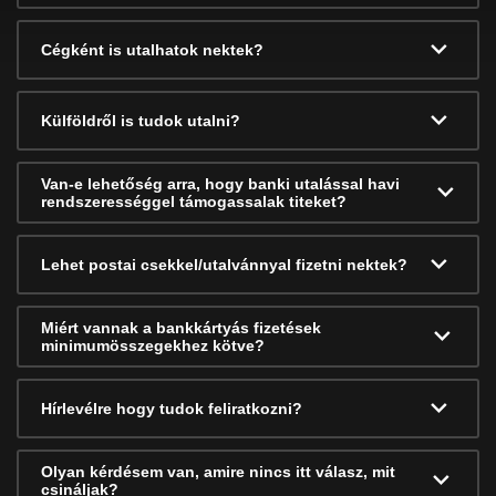
Cégként is utalhatok nektek?
Külföldről is tudok utalni?
Van-e lehetőség arra, hogy banki utalással havi
rendszerességgel támogassalak titeket?
Lehet postai csekkel/utalvánnyal fizetni nektek?
Miért vannak a bankkártyás fizetések
minimumösszegekhez kötve?
Hírlevélre hogy tudok feliratkozni?
Olyan kérdésem van, amire nincs itt válasz, mit
csináljak?