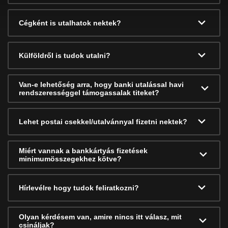
Cégként is utalhatok nektek?
Külföldről is tudok utalni?
Van-e lehetőség arra, hogy banki utalással havi
rendszerességgel támogassalak titeket?
Lehet postai csekkel/utalvánnyal fizetni nektek?
Miért vannak a bankkártyás fizetések
minimumösszegekhez kötve?
Hírlevélre hogy tudok feliratkozni?
Olyan kérdésem van, amire nincs itt válasz, mit
csináljak?