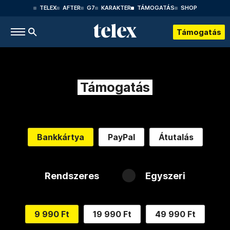
TELEX
AFTER
G7
KARAKTER
TÁMOGATÁS
SHOP
Támogatás
Támogatás
Bankkártya
PayPal
Átutalás
Rendszeres
Egyszeri
9 990 Ft
19 990 Ft
49 990 Ft