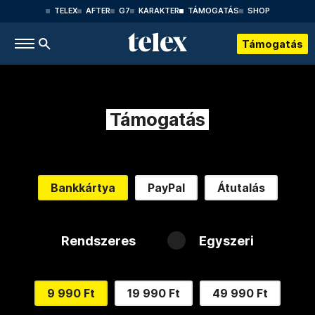
TELEX
AFTER
G7
KARAKTER
TÁMOGATÁS
SHOP
Támogatás
Támogatás
Bankkártya
PayPal
Átutalás
Rendszeres
Egyszeri
9 990 Ft
19 990 Ft
49 990 Ft