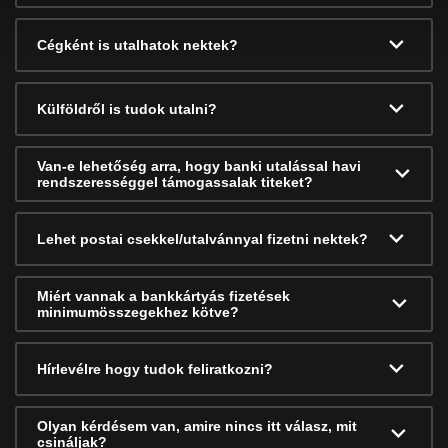
Cégként is utalhatok nektek?
Külföldről is tudok utalni?
Van-e lehetőség arra, hogy banki utalással havi
rendszerességgel támogassalak titeket?
Lehet postai csekkel/utalvánnyal fizetni nektek?
Miért vannak a bankkártyás fizetések
minimumösszegekhez kötve?
Hírlevélre hogy tudok feliratkozni?
Olyan kérdésem van, amire nincs itt válasz, mit
csináljak?