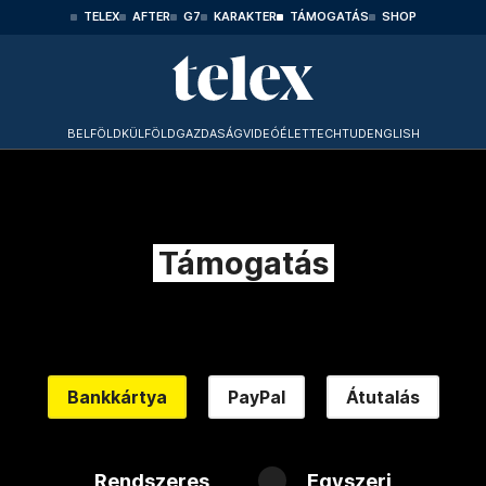
TELEX
AFTER
G7
KARAKTER
TÁMOGATÁS
SHOP
BELFÖLD
KÜLFÖLD
GAZDASÁG
VIDEÓ
ÉLET
TECHTUD
ENGLISH
Támogatás
Bankkártya
PayPal
Átutalás
Rendszeres
Egyszeri