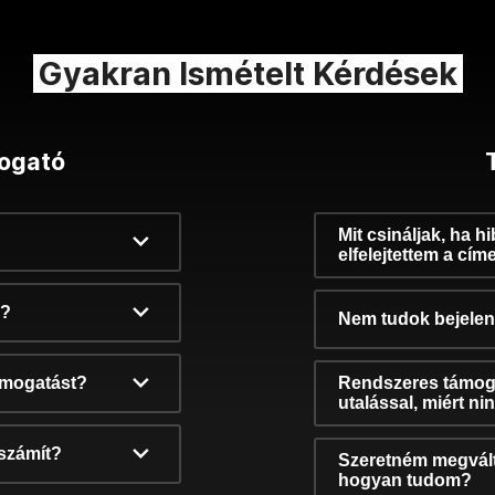
Gyakran Ismételt Kérdések
ogató
Mit csináljak, ha h
elfelejtettem a cím
k?
Nem tudok bejelent
támogatást?
Rendszeres támog
utalással, miért n
számít?
Szeretném megvált
hogyan tudom?