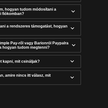
ám, hogyan tudom módosítani a
i fiókomban?
ni a rendszeres támogatást, hogyan
Simple Pay-ről vagy Barionról Paypalra
ra hogyan tudom megtenni?
t kapni, mit csináljak?
, amire nincs itt válasz, mit