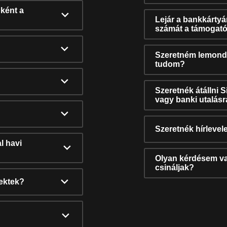
ként a
Lejár a bankkárty
számát a támogató
Szeretném lemonda
tudom?
Szeretnék átállni 
vagy banki utalás
Szeretnék hírlevele
l havi
Olyan kérdésem van
csináljak?
nektek?