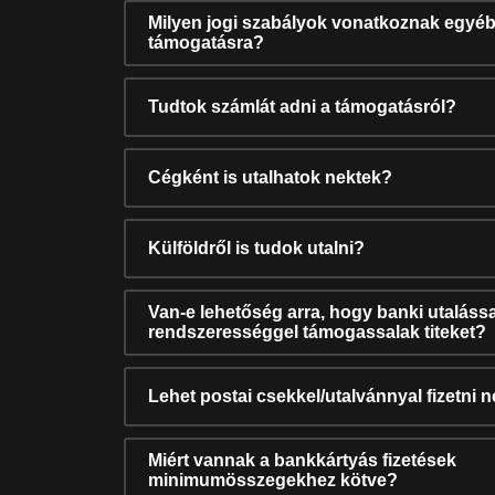
Milyen jogi szabályok vonatkoznak egyéb
támogatásra?
Tudtok számlát adni a támogatásról?
Cégként is utalhatok nektek?
Külföldről is tudok utalni?
Van-e lehetőség arra, hogy banki utalássa
rendszerességgel támogassalak titeket?
Lehet postai csekkel/utalvánnyal fizetni 
Miért vannak a bankkártyás fizetések
minimumösszegekhez kötve?