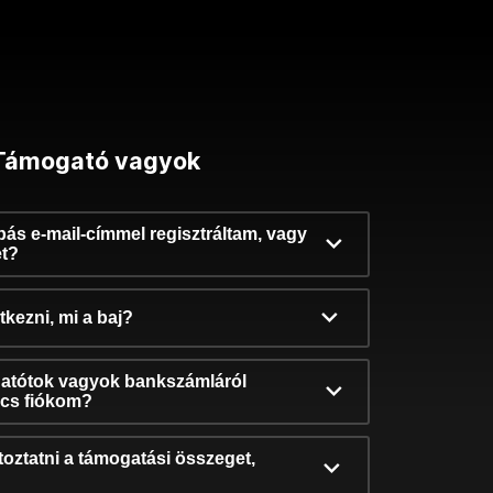
Támogató vagyok
ibás e-mail-címmel regisztráltam, vagy
et?
kezni, mi a baj?
atótok vagyok bankszámláról
incs fiókom?
oztatni a támogatási összeget,