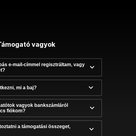
Támogató vagyok
ibás e-mail-címmel regisztráltam, vagy
et?
kezni, mi a baj?
atótok vagyok bankszámláról
incs fiókom?
oztatni a támogatási összeget,