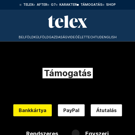
TELEX
AFTER
G7
KARAKTER
TÁMOGATÁS
SHOP
BELFÖLD
KÜLFÖLD
GAZDASÁG
VIDEÓ
ÉLET
TECHTUD
ENGLISH
Támogatás
Bankkártya
PayPal
Átutalás
Rendszeres
Egyszeri