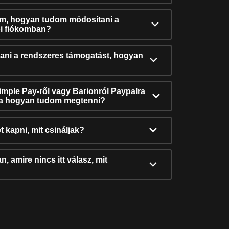
ám, hogyan tudom módosítani a
i fiókomban?
ni a rendszeres támogatást, hogyan
Simple Pay-ről vagy Barionról Paypalra
ra hogyan tudom megtenni?
t kapni, mit csináljak?
, amire nincs itt válasz, mit