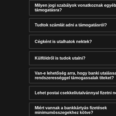
Milyen jogi szabályok vonatkoznak egyéb
támogatásra?
Tudtok számlát adni a támogatásról?
Cégként is utalhatok nektek?
Külföldről is tudok utalni?
Van-e lehetőség arra, hogy banki utalássa
rendszerességgel támogassalak titeket?
Lehet postai csekkel/utalvánnyal fizetni 
Miért vannak a bankkártyás fizetések
minimumösszegekhez kötve?