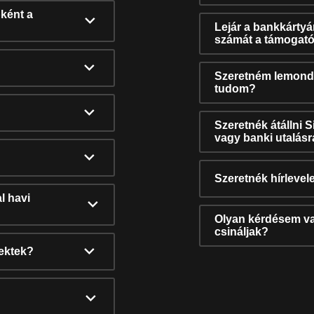
ként a
Lejár a bankkárty
számát a támogató
Szeretném lemonda
tudom?
Szeretnék átállni 
vagy banki utalás
Szeretnék hírlevele
l havi
Olyan kérdésem van
csináljak?
nektek?