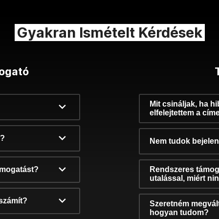
Gyakran Ismételt Kérdések
ogató
Mit csináljak, ha h
elfelejtettem a cím
k?
Nem tudok bejelent
támogatást?
Rendszeres támog
utalással, miért n
számít?
Szeretném megvált
hogyan tudom?