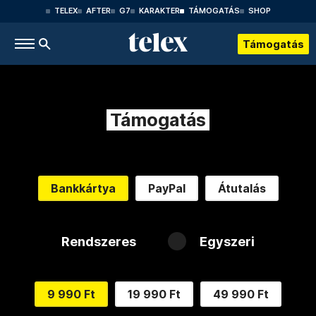
TELEX
AFTER
G7
KARAKTER
TÁMOGATÁS
SHOP
Támogatás
Támogatás
Bankkártya
PayPal
Átutalás
Rendszeres
Egyszeri
9 990 Ft
19 990 Ft
49 990 Ft