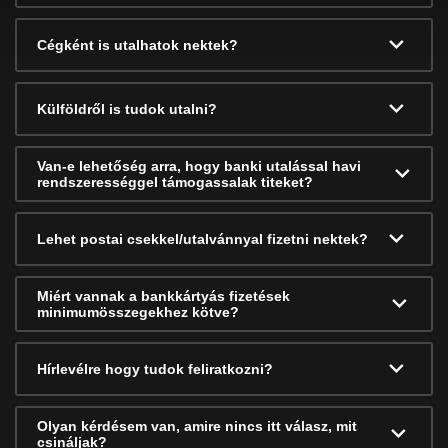
Cégként is utalhatok nektek?
Külföldről is tudok utalni?
Van-e lehetőség arra, hogy banki utalással havi
rendszerességgel támogassalak titeket?
Lehet postai csekkel/utalvánnyal fizetni nektek?
Miért vannak a bankkártyás fizetések
minimumösszegekhez kötve?
Hírlevélre hogy tudok feliratkozni?
Olyan kérdésem van, amire nincs itt válasz, mit
csináljak?