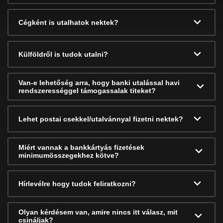
Cégként is utalhatok nektek?
Külföldről is tudok utalni?
Van-e lehetőség arra, hogy banki utalással havi
rendszerességgel támogassalak titeket?
Lehet postai csekkel/utalvánnyal fizetni nektek?
Miért vannak a bankkártyás fizetések
minimumösszegekhez kötve?
Hírlevélre hogy tudok feliratkozni?
Olyan kérdésem van, amire nincs itt válasz, mit
csináljak?