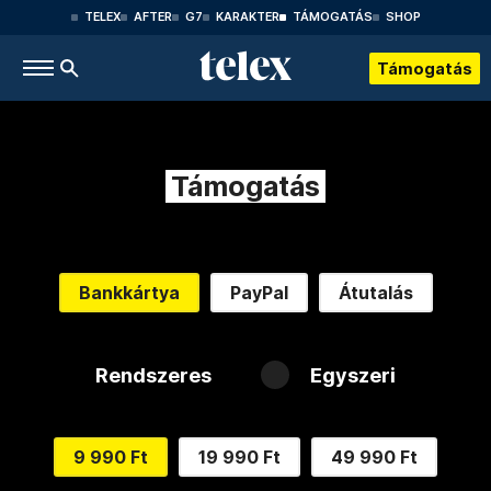
TELEX
AFTER
G7
KARAKTER
TÁMOGATÁS
SHOP
Támogatás
Támogatás
Bankkártya
PayPal
Átutalás
Rendszeres
Egyszeri
9 990 Ft
19 990 Ft
49 990 Ft