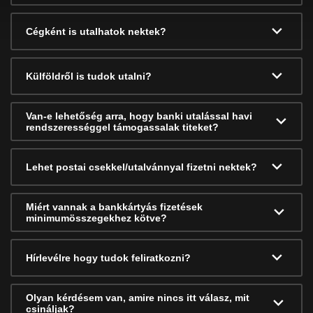
Cégként is utalhatok nektek?
Külföldről is tudok utalni?
Van-e lehetőség arra, hogy banki utalással havi
rendszerességgel támogassalak titeket?
Lehet postai csekkel/utalvánnyal fizetni nektek?
Miért vannak a bankkártyás fizetések
minimumösszegekhez kötve?
Hírlevélre hogy tudok feliratkozni?
Olyan kérdésem van, amire nincs itt válasz, mit
csináljak?