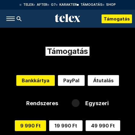
TELEX
AFTER
G7
KARAKTER
TÁMOGATÁS
SHOP
Támogatás
Támogatás
Bankkártya
PayPal
Átutalás
Rendszeres
Egyszeri
9 990 Ft
19 990 Ft
49 990 Ft