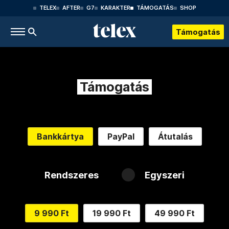
TELEX
AFTER
G7
KARAKTER
TÁMOGATÁS
SHOP
Támogatás
Támogatás
Bankkártya
PayPal
Átutalás
Rendszeres
Egyszeri
9 990 Ft
19 990 Ft
49 990 Ft