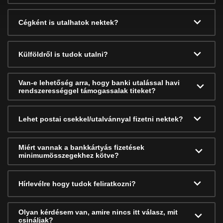
Cégként is utalhatok nektek?
Külföldről is tudok utalni?
Van-e lehetőség arra, hogy banki utalással havi
rendszerességgel támogassalak titeket?
Lehet postai csekkel/utalvánnyal fizetni nektek?
Miért vannak a bankkártyás fizetések
minimumösszegekhez kötve?
Hírlevélre hogy tudok feliratkozni?
Olyan kérdésem van, amire nincs itt válasz, mit
csináljak?