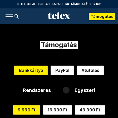
TELEX
AFTER
G7
KARAKTER
TÁMOGATÁS
SHOP
Támogatás
Támogatás
Bankkártya
PayPal
Átutalás
Rendszeres
Egyszeri
9 990 Ft
19 990 Ft
49 990 Ft