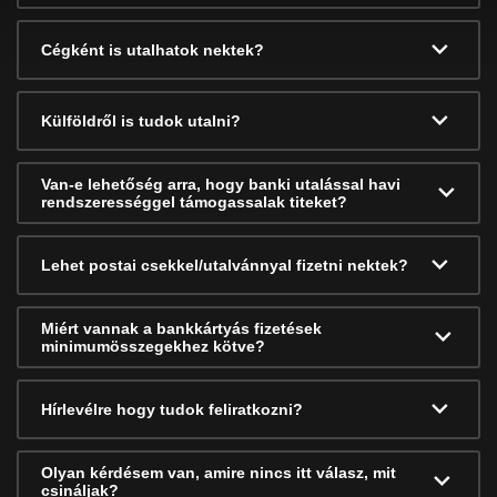
Cégként is utalhatok nektek?
Külföldről is tudok utalni?
Van-e lehetőség arra, hogy banki utalással havi
rendszerességgel támogassalak titeket?
Lehet postai csekkel/utalvánnyal fizetni nektek?
Miért vannak a bankkártyás fizetések
minimumösszegekhez kötve?
Hírlevélre hogy tudok feliratkozni?
Olyan kérdésem van, amire nincs itt válasz, mit
csináljak?