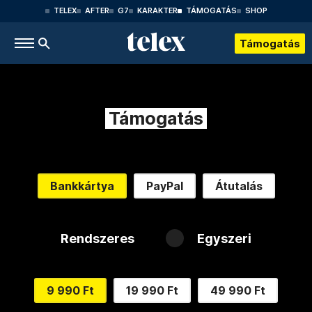
TELEX
AFTER
G7
KARAKTER
TÁMOGATÁS
SHOP
Támogatás
Támogatás
Bankkártya
PayPal
Átutalás
Rendszeres
Egyszeri
9 990 Ft
19 990 Ft
49 990 Ft