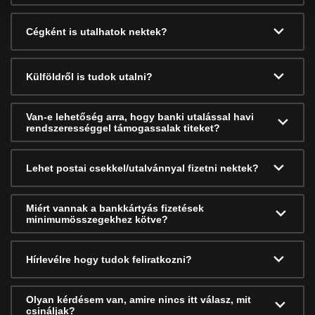
Cégként is utalhatok nektek?
Külföldről is tudok utalni?
Van-e lehetőség arra, hogy banki utalással havi
rendszerességgel támogassalak titeket?
Lehet postai csekkel/utalvánnyal fizetni nektek?
Miért vannak a bankkártyás fizetések
minimumösszegekhez kötve?
Hírlevélre hogy tudok feliratkozni?
Olyan kérdésem van, amire nincs itt válasz, mit
csináljak?