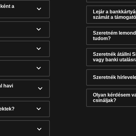
ként a
Lejár a bankkárty
számát a támogató
Szeretném lemonda
tudom?
Szeretnék átállni 
vagy banki utalás
Szeretnék hírlevele
l havi
Olyan kérdésem van
csináljak?
nektek?