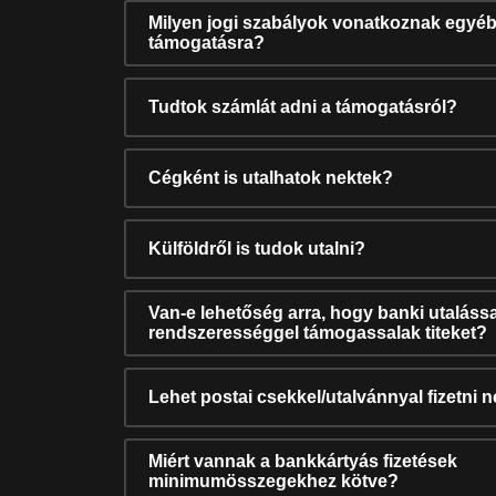
Milyen jogi szabályok vonatkoznak egyéb
támogatásra?
Tudtok számlát adni a támogatásról?
Cégként is utalhatok nektek?
Külföldről is tudok utalni?
Van-e lehetőség arra, hogy banki utalássa
rendszerességgel támogassalak titeket?
Lehet postai csekkel/utalvánnyal fizetni 
Miért vannak a bankkártyás fizetések
minimumösszegekhez kötve?