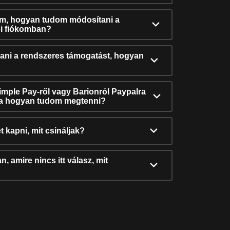
ám, hogyan tudom módosítani a
i fiókomban?
ni a rendszeres támogatást, hogyan
Simple Pay-ről vagy Barionról Paypalra
ra hogyan tudom megtenni?
t kapni, mit csináljak?
, amire nincs itt válasz, mit