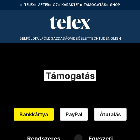
TELEX
AFTER
G7
KARAKTER
TÁMOGATÁS
SHOP
BELFÖLD
KÜLFÖLD
GAZDASÁG
VIDEÓ
ÉLET
TECHTUD
ENGLISH
Támogatás
Bankkártya
PayPal
Átutalás
Rendszeres
Egyszeri