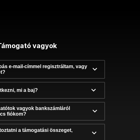
Támogató vagyok
ibás e-mail-címmel regisztráltam, vagy
et?
kezni, mi a baj?
atótok vagyok bankszámláról
incs fiókom?
oztatni a támogatási összeget,