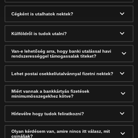
Cégként is utalhatok nektek?
Külföldről is tudok utalni?
Van-e lehetőség arra, hogy banki utalással havi
rendszerességgel támogassalak titeket?
Lehet postai csekkel/utalvánnyal fizetni nektek?
Miért vannak a bankkártyás fizetések
minimumösszegekhez kötve?
Hírlevélre hogy tudok feliratkozni?
Olyan kérdésem van, amire nincs itt válasz, mit
csináljak?