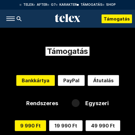
TELEX
AFTER
G7
KARAKTER
TÁMOGATÁS
SHOP
Támogatás
Támogatás
Bankkártya
PayPal
Átutalás
Rendszeres
Egyszeri
9 990 Ft
19 990 Ft
49 990 Ft