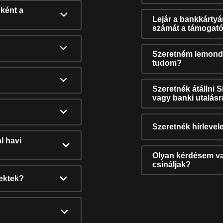
ként a
Lejár a bankkárty
számát a támogató
Szeretném lemonda
tudom?
Szeretnék átállni 
vagy banki utalás
Szeretnék hírlevele
l havi
Olyan kérdésem van
csináljak?
nektek?