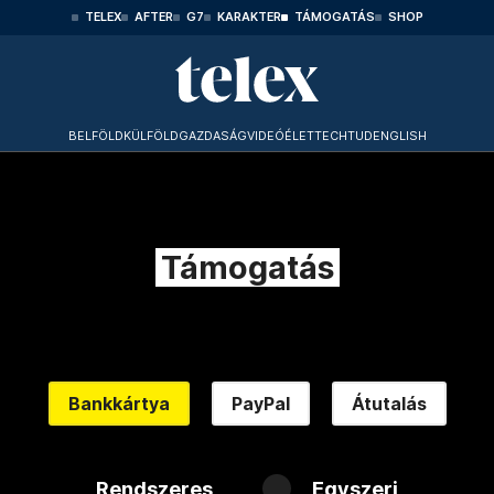
TELEX
AFTER
G7
KARAKTER
TÁMOGATÁS
SHOP
BELFÖLD
KÜLFÖLD
GAZDASÁG
VIDEÓ
ÉLET
TECHTUD
ENGLISH
Támogatás
Bankkártya
PayPal
Átutalás
Rendszeres
Egyszeri