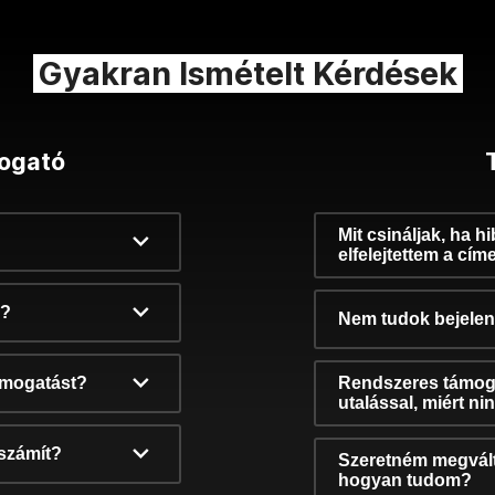
Gyakran Ismételt Kérdések
ogató
Mit csináljak, ha h
elfelejtettem a cím
k?
Nem tudok bejelent
támogatást?
Rendszeres támog
utalással, miért n
számít?
Szeretném megvált
hogyan tudom?