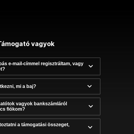
Támogató vagyok
ibás e-mail-címmel regisztráltam, vagy
et?
kezni, mi a baj?
atótok vagyok bankszámláról
incs fiókom?
oztatni a támogatási összeget,