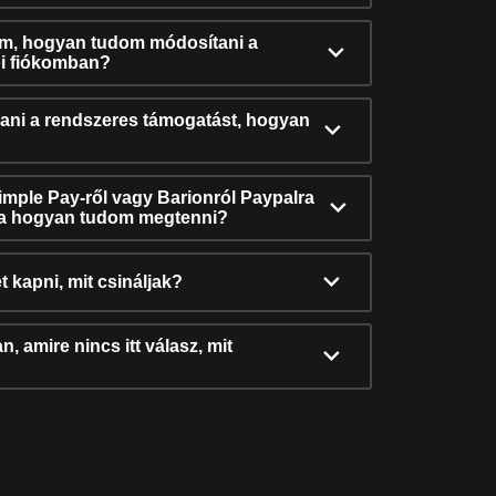
ám, hogyan tudom módosítani a
i fiókomban?
ni a rendszeres támogatást, hogyan
Simple Pay-ről vagy Barionról Paypalra
ra hogyan tudom megtenni?
t kapni, mit csináljak?
, amire nincs itt válasz, mit