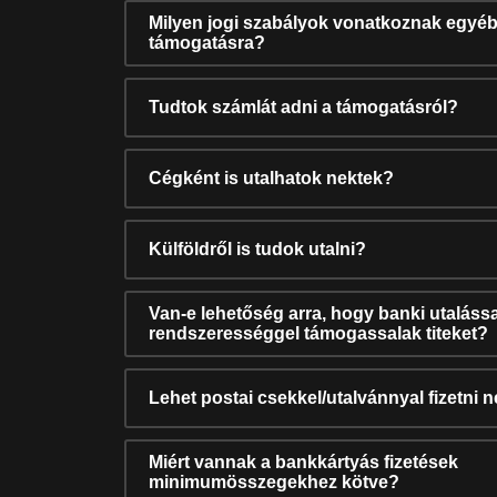
Milyen jogi szabályok vonatkoznak egyéb
támogatásra?
Tudtok számlát adni a támogatásról?
Cégként is utalhatok nektek?
Külföldről is tudok utalni?
Van-e lehetőség arra, hogy banki utalássa
rendszerességgel támogassalak titeket?
Lehet postai csekkel/utalvánnyal fizetni 
Miért vannak a bankkártyás fizetések
minimumösszegekhez kötve?