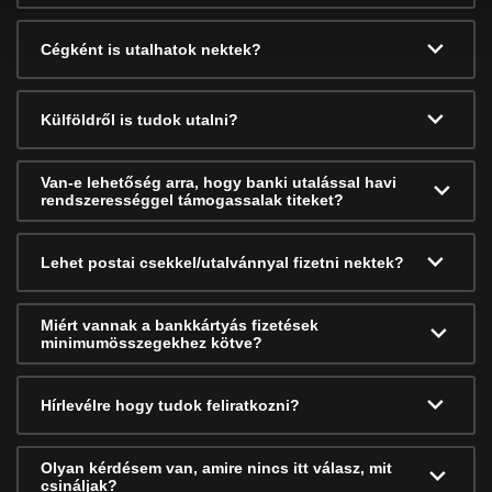
Cégként is utalhatok nektek?
Külföldről is tudok utalni?
Van-e lehetőség arra, hogy banki utalással havi
rendszerességgel támogassalak titeket?
Lehet postai csekkel/utalvánnyal fizetni nektek?
Miért vannak a bankkártyás fizetések
minimumösszegekhez kötve?
Hírlevélre hogy tudok feliratkozni?
Olyan kérdésem van, amire nincs itt válasz, mit
csináljak?