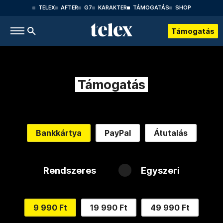
TELEX
AFTER
G7
KARAKTER
TÁMOGATÁS
SHOP
Támogatás
Támogatás
Bankkártya
PayPal
Átutalás
Rendszeres
Egyszeri
9 990 Ft
19 990 Ft
49 990 Ft