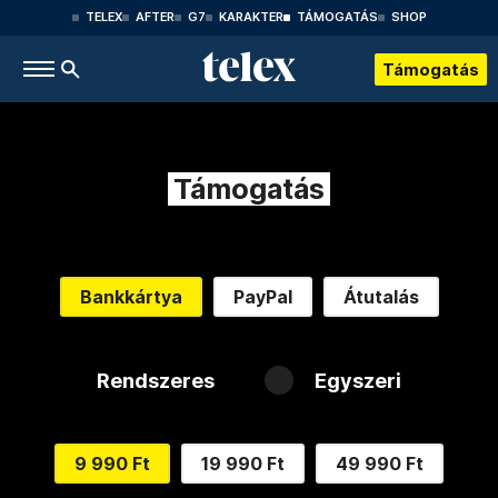
TELEX
AFTER
G7
KARAKTER
TÁMOGATÁS
SHOP
Támogatás
Támogatás
Bankkártya
PayPal
Átutalás
Rendszeres
Egyszeri
9 990 Ft
19 990 Ft
49 990 Ft