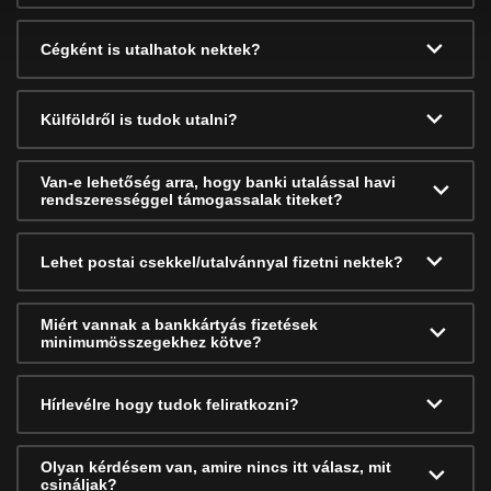
Cégként is utalhatok nektek?
Külföldről is tudok utalni?
Van-e lehetőség arra, hogy banki utalással havi
rendszerességgel támogassalak titeket?
Lehet postai csekkel/utalvánnyal fizetni nektek?
Miért vannak a bankkártyás fizetések
minimumösszegekhez kötve?
Hírlevélre hogy tudok feliratkozni?
Olyan kérdésem van, amire nincs itt válasz, mit
csináljak?