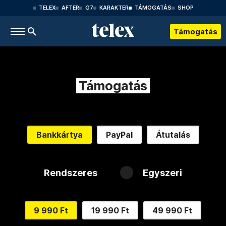
TELEX
AFTER
G7
KARAKTER
TÁMOGATÁS
SHOP
Támogatás
Támogatás
Bankkártya
PayPal
Átutalás
Rendszeres
Egyszeri
9 990 Ft
19 990 Ft
49 990 Ft