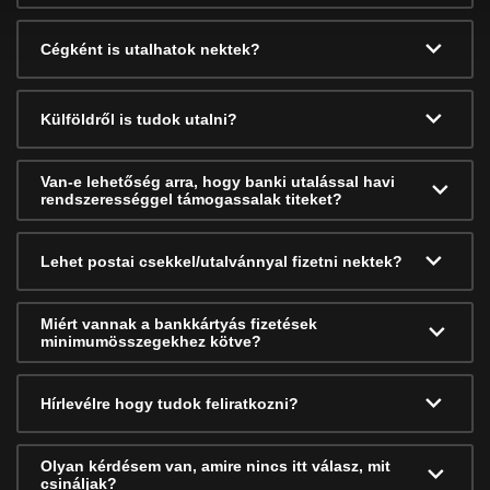
Cégként is utalhatok nektek?
Külföldről is tudok utalni?
Van-e lehetőség arra, hogy banki utalással havi
rendszerességgel támogassalak titeket?
Lehet postai csekkel/utalvánnyal fizetni nektek?
Miért vannak a bankkártyás fizetések
minimumösszegekhez kötve?
Hírlevélre hogy tudok feliratkozni?
Olyan kérdésem van, amire nincs itt válasz, mit
csináljak?