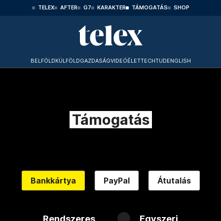
TELEX
AFTER
G7
KARAKTER
TÁMOGATÁS
SHOP
BELFÖLD
KÜLFÖLD
GAZDASÁG
VIDEÓ
ÉLET
TECHTUD
ENGLISH
Támogatás
Bankkártya
PayPal
Átutalás
Rendszeres
Egyszeri