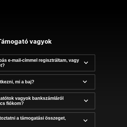
Támogató vagyok
ibás e-mail-címmel regisztráltam, vagy
et?
kezni, mi a baj?
atótok vagyok bankszámláról
incs fiókom?
oztatni a támogatási összeget,