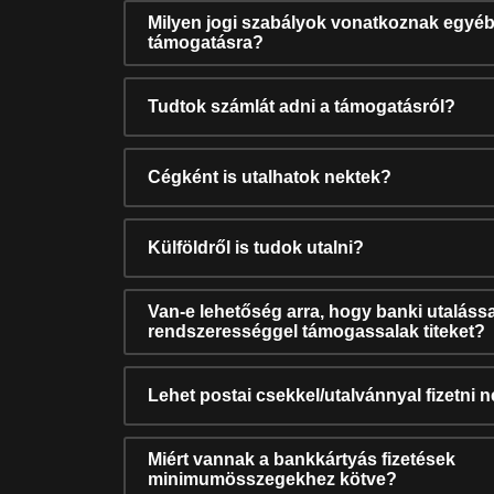
Milyen jogi szabályok vonatkoznak egyéb
támogatásra?
Tudtok számlát adni a támogatásról?
Cégként is utalhatok nektek?
Külföldről is tudok utalni?
Van-e lehetőség arra, hogy banki utalássa
rendszerességgel támogassalak titeket?
Lehet postai csekkel/utalvánnyal fizetni 
Miért vannak a bankkártyás fizetések
minimumösszegekhez kötve?