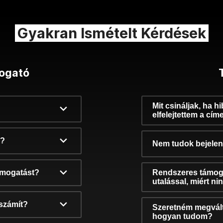
Gyakran Ismételt Kérdések
ogató
Mit csináljak, ha h
elfelejtettem a cím
k?
Nem tudok bejelent
támogatást?
Rendszeres támog
utalással, miért n
számít?
Szeretném megvált
hogyan tudom?