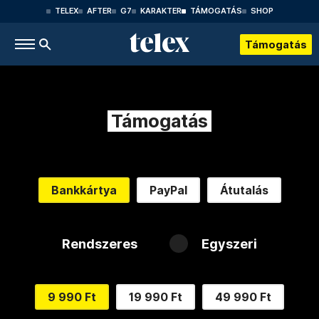
TELEX
AFTER
G7
KARAKTER
TÁMOGATÁS
SHOP
Támogatás
Támogatás
Bankkártya
PayPal
Átutalás
Rendszeres
Egyszeri
9 990 Ft
19 990 Ft
49 990 Ft