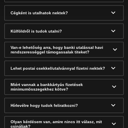
Cégként is utalhatok nektek?
Külföldről is tudok utalni?
Van-e lehetőség arra, hogy banki utalással havi
rendszerességgel támogassalak titeket?
Lehet postai csekkel/utalvánnyal fizetni nektek?
Miért vannak a bankkártyás fizetések
minimumösszegekhez kötve?
Hírlevélre hogy tudok feliratkozni?
Olyan kérdésem van, amire nincs itt válasz, mit
csináljak?