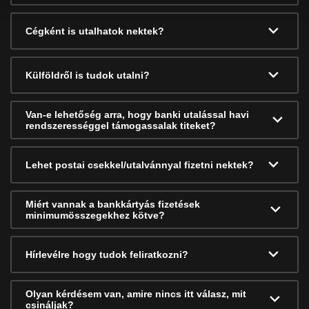
Cégként is utalhatok nektek?
Külföldről is tudok utalni?
Van-e lehetőség arra, hogy banki utalással havi
rendszerességgel támogassalak titeket?
Lehet postai csekkel/utalvánnyal fizetni nektek?
Miért vannak a bankkártyás fizetések
minimumösszegekhez kötve?
Hírlevélre hogy tudok feliratkozni?
Olyan kérdésem van, amire nincs itt válasz, mit
csináljak?