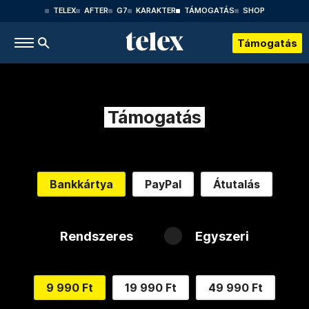
TELEX
AFTER
G7
KARAKTER
TÁMOGATÁS
SHOP
Támogatás
Támogatás
Bankkártya
PayPal
Átutalás
Rendszeres
Egyszeri
9 990 Ft
19 990 Ft
49 990 Ft