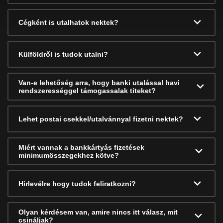
Cégként is utalhatok nektek?
Külföldről is tudok utalni?
Van-e lehetőség arra, hogy banki utalással havi
rendszerességgel támogassalak titeket?
Lehet postai csekkel/utalvánnyal fizetni nektek?
Miért vannak a bankkártyás fizetések
minimumösszegekhez kötve?
Hírlevélre hogy tudok feliratkozni?
Olyan kérdésem van, amire nincs itt válasz, mit
csináljak?