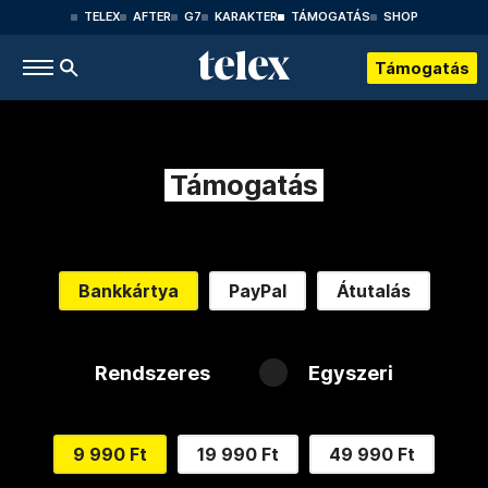
TELEX
AFTER
G7
KARAKTER
TÁMOGATÁS
SHOP
Támogatás
Támogatás
Bankkártya
PayPal
Átutalás
Rendszeres
Egyszeri
9 990 Ft
19 990 Ft
49 990 Ft