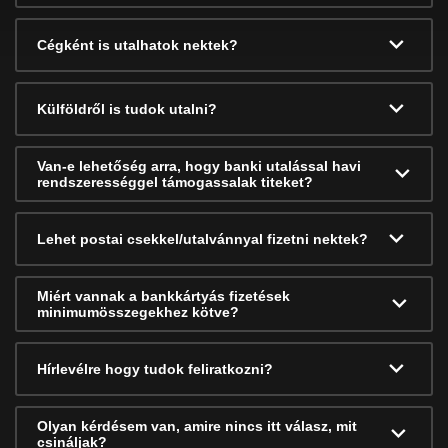
Cégként is utalhatok nektek?
Külföldről is tudok utalni?
Van-e lehetőség arra, hogy banki utalással havi
rendszerességgel támogassalak titeket?
Lehet postai csekkel/utalvánnyal fizetni nektek?
Miért vannak a bankkártyás fizetések
minimumösszegekhez kötve?
Hírlevélre hogy tudok feliratkozni?
Olyan kérdésem van, amire nincs itt válasz, mit
csináljak?