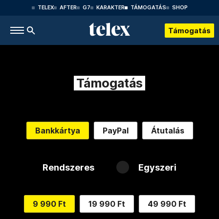
TELEX
AFTER
G7
KARAKTER
TÁMOGATÁS
SHOP
Támogatás
Támogatás
Bankkártya
PayPal
Átutalás
Rendszeres
Egyszeri
9 990 Ft
19 990 Ft
49 990 Ft