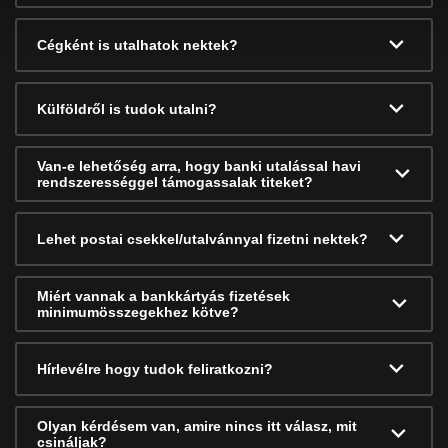
Cégként is utalhatok nektek?
Külföldről is tudok utalni?
Van-e lehetőség arra, hogy banki utalással havi
rendszerességgel támogassalak titeket?
Lehet postai csekkel/utalvánnyal fizetni nektek?
Miért vannak a bankkártyás fizetések
minimumösszegekhez kötve?
Hírlevélre hogy tudok feliratkozni?
Olyan kérdésem van, amire nincs itt válasz, mit
csináljak?