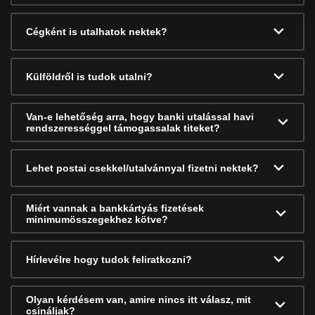
Cégként is utalhatok nektek?
Külföldről is tudok utalni?
Van-e lehetőség arra, hogy banki utalással havi
rendszerességgel támogassalak titeket?
Lehet postai csekkel/utalvánnyal fizetni nektek?
Miért vannak a bankkártyás fizetések
minimumösszegekhez kötve?
Hírlevélre hogy tudok feliratkozni?
Olyan kérdésem van, amire nincs itt válasz, mit
csináljak?