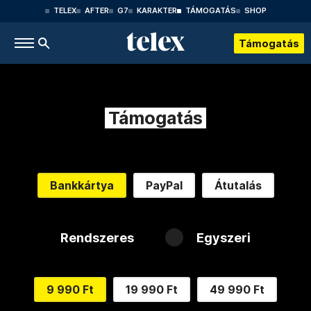
TELEX
AFTER
G7
KARAKTER
TÁMOGATÁS
SHOP
Támogatás
Támogatás
Bankkártya
PayPal
Átutalás
Rendszeres
Egyszeri
9 990 Ft
19 990 Ft
49 990 Ft