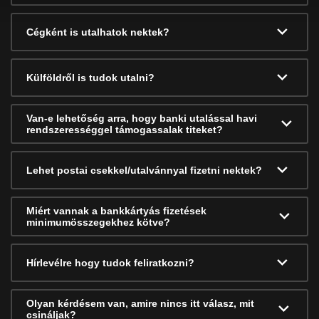
Cégként is utalhatok nektek?
Külföldről is tudok utalni?
Van-e lehetőség arra, hogy banki utalással havi
rendszerességgel támogassalak titeket?
Lehet postai csekkel/utalvánnyal fizetni nektek?
Miért vannak a bankkártyás fizetések
minimumösszegekhez kötve?
Hírlevélre hogy tudok feliratkozni?
Olyan kérdésem van, amire nincs itt válasz, mit
csináljak?