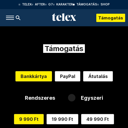
TELEX
AFTER
G7
KARAKTER
TÁMOGATÁS
SHOP
Támogatás
Támogatás
Bankkártya
PayPal
Átutalás
Rendszeres
Egyszeri
9 990 Ft
19 990 Ft
49 990 Ft