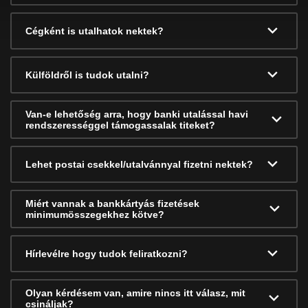
Cégként is utalhatok nektek?
Külföldről is tudok utalni?
Van-e lehetőség arra, hogy banki utalással havi
rendszerességgel támogassalak titeket?
Lehet postai csekkel/utalvánnyal fizetni nektek?
Miért vannak a bankkártyás fizetések
minimumösszegekhez kötve?
Hírlevélre hogy tudok feliratkozni?
Olyan kérdésem van, amire nincs itt válasz, mit
csináljak?