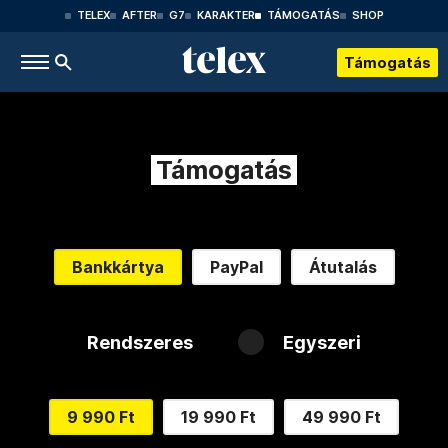
TELEX
AFTER
G7
KARAKTER
TÁMOGATÁS
SHOP
Támogatás
Támogatás
Bankkártya
PayPal
Átutalás
Rendszeres
Egyszeri
9 990 Ft
19 990 Ft
49 990 Ft