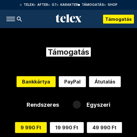
TELEX
AFTER
G7
KARAKTER
TÁMOGATÁS
SHOP
Támogatás
Támogatás
Bankkártya
PayPal
Átutalás
Rendszeres
Egyszeri
9 990 Ft
19 990 Ft
49 990 Ft