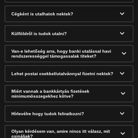
Cégként is utalhatok nektek?
Külföldről is tudok utalni?
Van-e lehetőség arra, hogy banki utalással havi
rendszerességgel támogassalak titeket?
Lehet postai csekkel/utalvánnyal fizetni nektek?
Miért vannak a bankkártyás fizetések
minimumösszegekhez kötve?
Hírlevélre hogy tudok feliratkozni?
Olyan kérdésem van, amire nincs itt válasz, mit
csináljak?