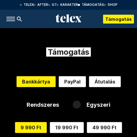
TELEX
AFTER
G7
KARAKTER
TÁMOGATÁS
SHOP
Támogatás
Támogatás
Bankkártya
PayPal
Átutalás
Rendszeres
Egyszeri
9 990 Ft
19 990 Ft
49 990 Ft