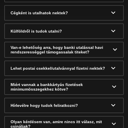
Cégként is utalhatok nektek?
Külföldről is tudok utalni?
Van-e lehetőség arra, hogy banki utalással havi
rendszerességgel támogassalak titeket?
Lehet postai csekkel/utalvánnyal fizetni nektek?
Miért vannak a bankkártyás fizetések
minimumösszegekhez kötve?
Hírlevélre hogy tudok feliratkozni?
Olyan kérdésem van, amire nincs itt válasz, mit
csináljak?