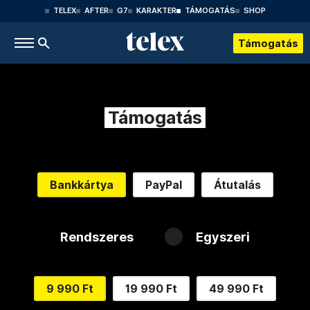
TELEX
AFTER
G7
KARAKTER
TÁMOGATÁS
SHOP
Támogatás
Támogatás
Bankkártya
PayPal
Átutalás
Rendszeres
Egyszeri
9 990 Ft
19 990 Ft
49 990 Ft