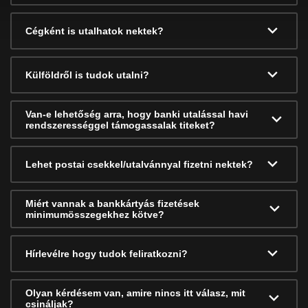
Cégként is utalhatok nektek?
Külföldről is tudok utalni?
Van-e lehetőség arra, hogy banki utalással havi
rendszerességgel támogassalak titeket?
Lehet postai csekkel/utalvánnyal fizetni nektek?
Miért vannak a bankkártyás fizetések
minimumösszegekhez kötve?
Hírlevélre hogy tudok feliratkozni?
Olyan kérdésem van, amire nincs itt válasz, mit
csináljak?