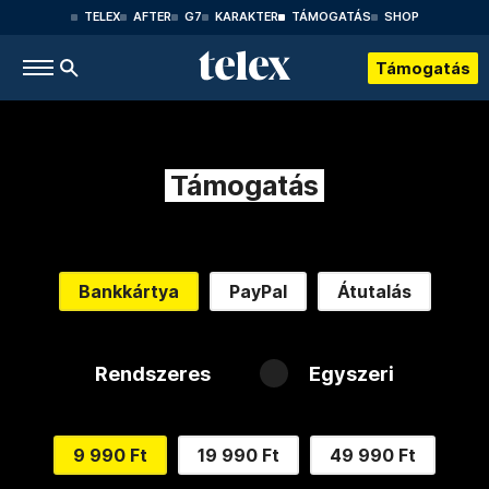
TELEX
AFTER
G7
KARAKTER
TÁMOGATÁS
SHOP
Támogatás
Támogatás
Bankkártya
PayPal
Átutalás
Rendszeres
Egyszeri
9 990 Ft
19 990 Ft
49 990 Ft