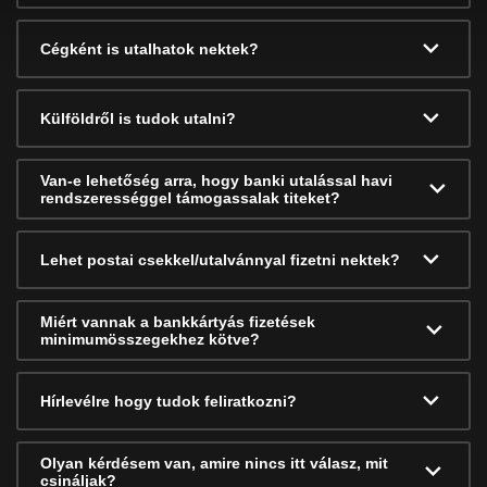
Cégként is utalhatok nektek?
Külföldről is tudok utalni?
Van-e lehetőség arra, hogy banki utalással havi
rendszerességgel támogassalak titeket?
Lehet postai csekkel/utalvánnyal fizetni nektek?
Miért vannak a bankkártyás fizetések
minimumösszegekhez kötve?
Hírlevélre hogy tudok feliratkozni?
Olyan kérdésem van, amire nincs itt válasz, mit
csináljak?