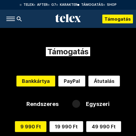
TELEX
AFTER
G7
KARAKTER
TÁMOGATÁS
SHOP
Támogatás
Támogatás
Bankkártya
PayPal
Átutalás
Rendszeres
Egyszeri
9 990 Ft
19 990 Ft
49 990 Ft