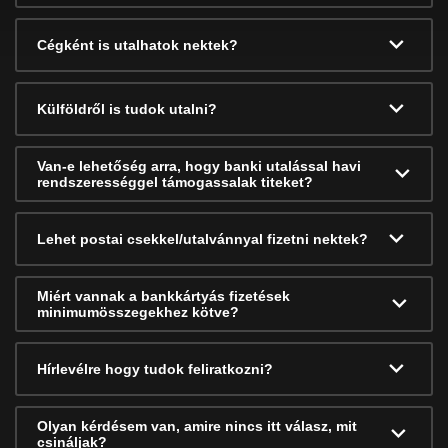
Cégként is utalhatok nektek?
Külföldről is tudok utalni?
Van-e lehetőség arra, hogy banki utalással havi
rendszerességgel támogassalak titeket?
Lehet postai csekkel/utalvánnyal fizetni nektek?
Miért vannak a bankkártyás fizetések
minimumösszegekhez kötve?
Hírlevélre hogy tudok feliratkozni?
Olyan kérdésem van, amire nincs itt válasz, mit
csináljak?