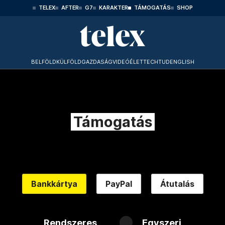
TELEX
AFTER
G7
KARAKTER
TÁMOGATÁS
SHOP
BELFÖLD
KÜLFÖLD
GAZDASÁG
VIDEÓ
ÉLET
TECHTUD
ENGLISH
Támogatás
Bankkártya
PayPal
Átutalás
Rendszeres
Egyszeri