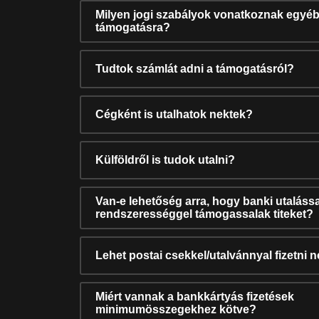
Milyen jogi szabályok vonatkoznak egyéb
támogatásra?
Tudtok számlát adni a támogatásról?
Cégként is utalhatok nektek?
Külföldről is tudok utalni?
Van-e lehetőség arra, hogy banki utalássa
rendszerességgel támogassalak titeket?
Lehet postai csekkel/utalvánnyal fizetni 
Miért vannak a bankkártyás fizetések
minimumösszegekhez kötve?