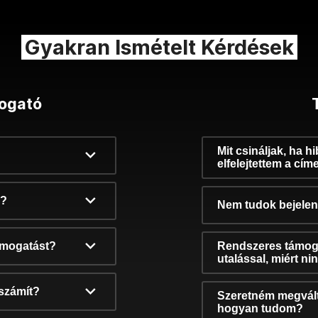
Gyakran Ismételt Kérdések
ogató
Mit csináljak, ha h
elfelejtettem a cím
k?
Nem tudok bejelent
támogatást?
Rendszeres támog
utalással, miért n
számít?
Szeretném megvált
hogyan tudom?