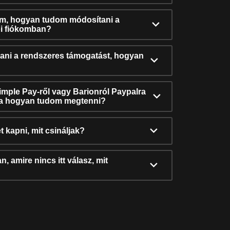
ám, hogyan tudom módosítani a
i fiókomban?
ni a rendszeres támogatást, hogyan
Simple Pay-ről vagy Barionról Paypalra
ra hogyan tudom megtenni?
t kapni, mit csináljak?
, amire nincs itt válasz, mit