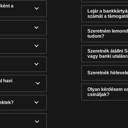
ként a
Lejár a bankkárty
számát a támogató
Szeretném lemonda
tudom?
Szeretnék átállni 
vagy banki utalás
Szeretnék hírlevele
l havi
Olyan kérdésem van
csináljak?
nektek?