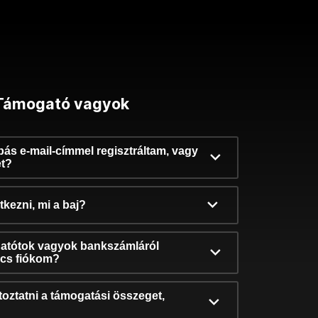
Támogató vagyok
ibás e-mail-címmel regisztráltam, vagy
et?
kezni, mi a baj?
atótok vagyok bankszámláról
incs fiókom?
oztatni a támogatási összeget,