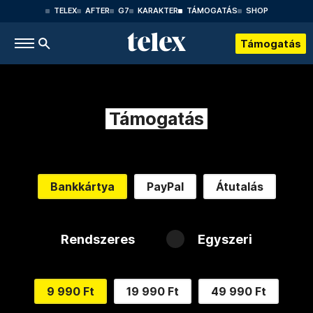
TELEX
AFTER
G7
KARAKTER
TÁMOGATÁS
SHOP
Támogatás
Támogatás
Bankkártya
PayPal
Átutalás
Rendszeres
Egyszeri
9 990 Ft
19 990 Ft
49 990 Ft