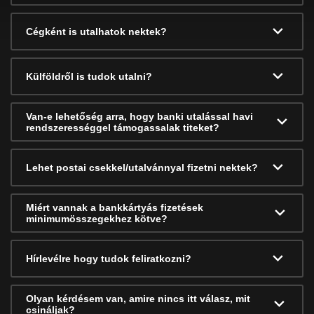
Cégként is utalhatok nektek?
Külföldről is tudok utalni?
Van-e lehetőség arra, hogy banki utalással havi
rendszerességgel támogassalak titeket?
Lehet postai csekkel/utalvánnyal fizetni nektek?
Miért vannak a bankkártyás fizetések
minimumösszegekhez kötve?
Hírlevélre hogy tudok feliratkozni?
Olyan kérdésem van, amire nincs itt válasz, mit
csináljak?