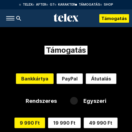
TELEX
AFTER
G7
KARAKTER
TÁMOGATÁS
SHOP
Támogatás
Támogatás
Bankkártya
PayPal
Átutalás
Rendszeres
Egyszeri
9 990 Ft
19 990 Ft
49 990 Ft