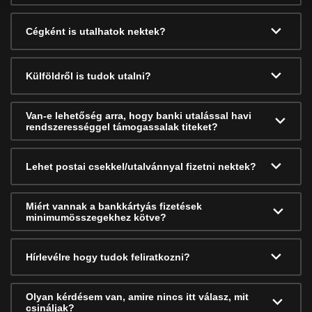
Cégként is utalhatok nektek?
Külföldről is tudok utalni?
Van-e lehetőség arra, hogy banki utalással havi
rendszerességgel támogassalak titeket?
Lehet postai csekkel/utalvánnyal fizetni nektek?
Miért vannak a bankkártyás fizetések
minimumösszegekhez kötve?
Hírlevélre hogy tudok feliratkozni?
Olyan kérdésem van, amire nincs itt válasz, mit
csináljak?