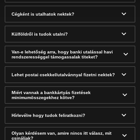
Cégként is utalhatok nektek?
Külföldről is tudok utalni?
Van-e lehetőség arra, hogy banki utalással havi
rendszerességgel támogassalak titeket?
Lehet postai csekkel/utalvánnyal fizetni nektek?
Miért vannak a bankkártyás fizetések
minimumösszegekhez kötve?
Hírlevélre hogy tudok feliratkozni?
Olyan kérdésem van, amire nincs itt válasz, mit
csináljak?