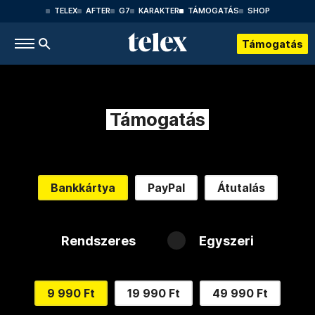
TELEX
AFTER
G7
KARAKTER
TÁMOGATÁS
SHOP
Támogatás
Támogatás
Bankkártya
PayPal
Átutalás
Rendszeres
Egyszeri
9 990 Ft
19 990 Ft
49 990 Ft