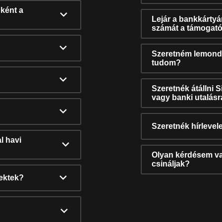
ként a
Lejár a bankkárty
számát a támogató
Szeretném lemonda
tudom?
Szeretnék átállni 
vagy banki utalás
Szeretnék hírlevele
l havi
Olyan kérdésem van
csináljak?
nektek?