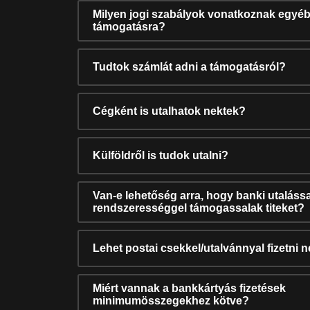
Milyen jogi szabályok vonatkoznak egyéb
támogatásra?
Tudtok számlát adni a támogatásról?
Cégként is utalhatok nektek?
Külföldről is tudok utalni?
Van-e lehetőség arra, hogy banki utalássa
rendszerességgel támogassalak titeket?
Lehet postai csekkel/utalvánnyal fizetni 
Miért vannak a bankkártyás fizetések
minimumösszegekhez kötve?