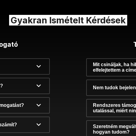
Gyakran Ismételt Kérdések
ogató
Mit csináljak, ha h
elfelejtettem a cím
k?
Nem tudok bejelent
támogatást?
Rendszeres támog
utalással, miért n
számít?
Szeretném megvált
hogyan tudom?