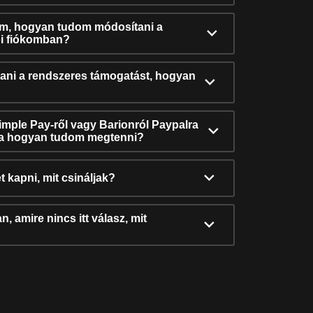
ám, hogyan tudom módosítani a
i fiókomban?
ni a rendszeres támogatást, hogyan
Simple Pay-ről vagy Barionról Paypalra
ra hogyan tudom megtenni?
t kapni, mit csináljak?
, amire nincs itt válasz, mit