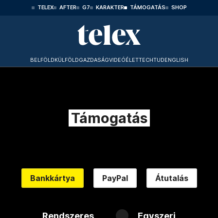
TELEX
AFTER
G7
KARAKTER
TÁMOGATÁS
SHOP
BELFÖLD
KÜLFÖLD
GAZDASÁG
VIDEÓ
ÉLET
TECHTUD
ENGLISH
Támogatás
Bankkártya
PayPal
Átutalás
Rendszeres
Egyszeri