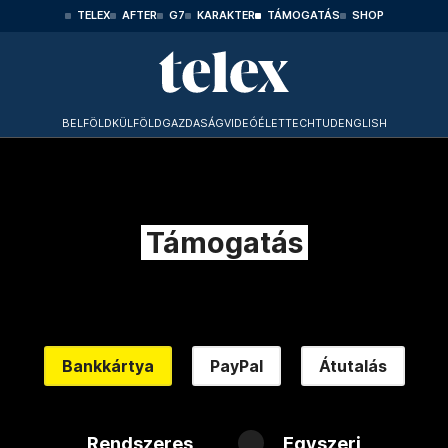
TELEX
AFTER
G7
KARAKTER
TÁMOGATÁS
SHOP
BELFÖLD
KÜLFÖLD
GAZDASÁG
VIDEÓ
ÉLET
TECHTUD
ENGLISH
Támogatás
Bankkártya
PayPal
Átutalás
Rendszeres
Egyszeri