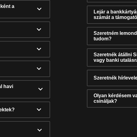
ként a
Lejár a bankkárty
számát a támogató
Szeretném lemonda
tudom?
Szeretnék átállni 
vagy banki utalás
Szeretnék hírlevele
l havi
Olyan kérdésem van
csináljak?
nektek?