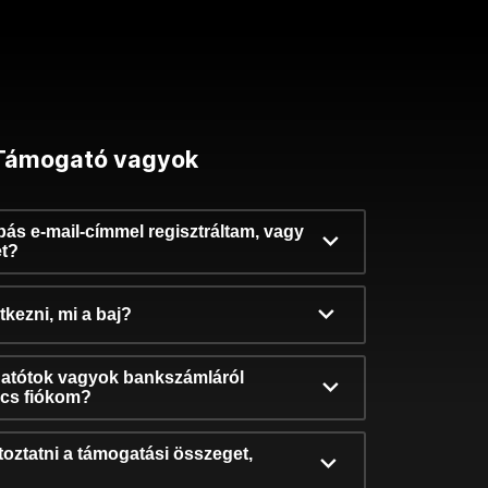
Támogató vagyok
ibás e-mail-címmel regisztráltam, vagy
et?
kezni, mi a baj?
atótok vagyok bankszámláról
incs fiókom?
oztatni a támogatási összeget,