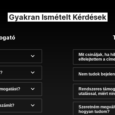
Gyakran Ismételt Kérdések
ogató
Mit csináljak, ha h
elfelejtettem a cím
k?
Nem tudok bejelent
támogatást?
Rendszeres támog
utalással, miért n
számít?
Szeretném megvált
hogyan tudom?