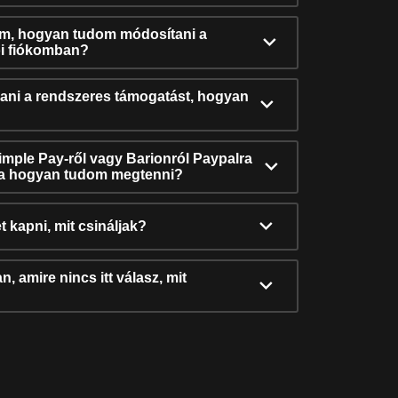
ám, hogyan tudom módosítani a
i fiókomban?
ni a rendszeres támogatást, hogyan
Simple Pay-ről vagy Barionról Paypalra
ra hogyan tudom megtenni?
t kapni, mit csináljak?
, amire nincs itt válasz, mit