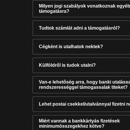
Milyen jogi szabályok vonatkoznak egyéb
támogatásra?
Tudtok számlát adni a támogatásról?
Cégként is utalhatok nektek?
Külföldről is tudok utalni?
Van-e lehetőség arra, hogy banki utalássa
rendszerességgel támogassalak titeket?
Lehet postai csekkel/utalvánnyal fizetni 
Miért vannak a bankkártyás fizetések
minimumösszegekhez kötve?