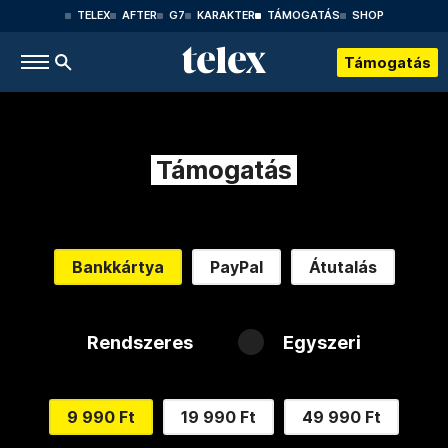
TELEX
AFTER
G7
KARAKTER
TÁMOGATÁS
SHOP
Támogatás
Támogatás
Bankkártya
PayPal
Átutalás
Rendszeres
Egyszeri
9 990 Ft
19 990 Ft
49 990 Ft