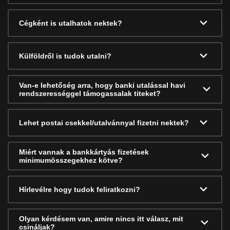
Cégként is utalhatok nektek?
Külföldről is tudok utalni?
Van-e lehetőség arra, hogy banki utalással havi
rendszerességgel támogassalak titeket?
Lehet postai csekkel/utalvánnyal fizetni nektek?
Miért vannak a bankkártyás fizetések
minimumösszegekhez kötve?
Hírlevélre hogy tudok feliratkozni?
Olyan kérdésem van, amire nincs itt válasz, mit
csináljak?