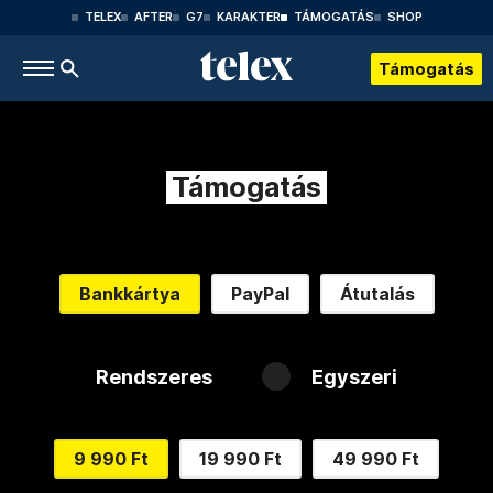
TELEX
AFTER
G7
KARAKTER
TÁMOGATÁS
SHOP
Támogatás
Támogatás
Bankkártya
PayPal
Átutalás
Rendszeres
Egyszeri
9 990 Ft
19 990 Ft
49 990 Ft