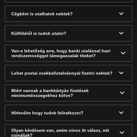
Cégként is utalhatok nektek?
Külföldről is tudok utalni?
Van-e lehetőség arra, hogy banki utalással havi
rendszerességgel támogassalak titeket?
Lehet postai csekkel/utalvánnyal fizetni nektek?
Miért vannak a bankkártyás fizetések
minimumösszegekhez kötve?
Hírlevélre hogy tudok feliratkozni?
Olyan kérdésem van, amire nincs itt válasz, mit
csináljak?