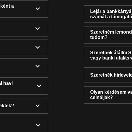
ként a
Lejár a bankkárty
számát a támogató
Szeretném lemonda
tudom?
Szeretnék átállni 
vagy banki utalás
Szeretnék hírlevele
l havi
Olyan kérdésem van
csináljak?
nektek?