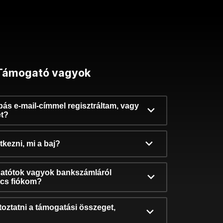
Támogató vagyok
ibás e-mail-címmel regisztráltam, vagy
et?
kezni, mi a baj?
atótok vagyok bankszámláról
incs fiókom?
oztatni a támogatási összeget,