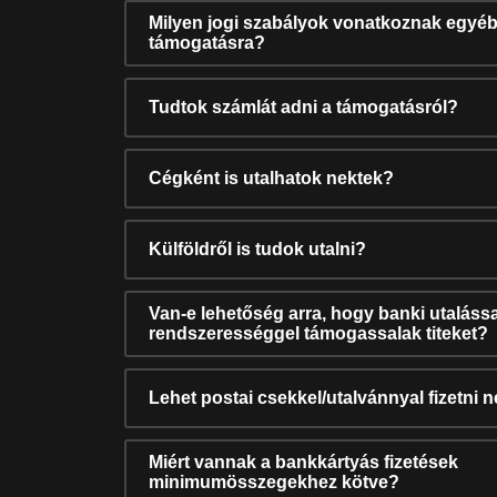
Milyen jogi szabályok vonatkoznak egyéb
támogatásra?
Tudtok számlát adni a támogatásról?
Cégként is utalhatok nektek?
Külföldről is tudok utalni?
Van-e lehetőség arra, hogy banki utalássa
rendszerességgel támogassalak titeket?
Lehet postai csekkel/utalvánnyal fizetni 
Miért vannak a bankkártyás fizetések
minimumösszegekhez kötve?