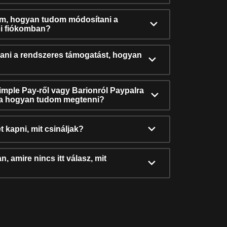
ám, hogyan tudom módosítani a
i fiókomban?
ni a rendszeres támogatást, hogyan
Simple Pay-ről vagy Barionról Paypalra
ra hogyan tudom megtenni?
t kapni, mit csináljak?
, amire nincs itt válasz, mit