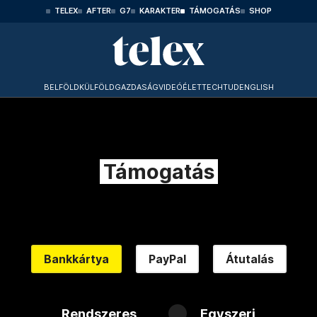
TELEX
AFTER
G7
KARAKTER
TÁMOGATÁS
SHOP
BELFÖLD
KÜLFÖLD
GAZDASÁG
VIDEÓ
ÉLET
TECHTUD
ENGLISH
Támogatás
Bankkártya
PayPal
Átutalás
Rendszeres
Egyszeri