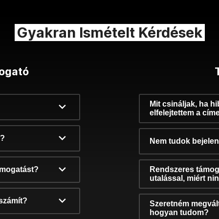
Gyakran Ismételt Kérdések
ogató
Mit csináljak, ha h
elfelejtettem a cím
k?
Nem tudok bejelent
támogatást?
Rendszeres támog
utalással, miért n
számít?
Szeretném megvált
hogyan tudom?