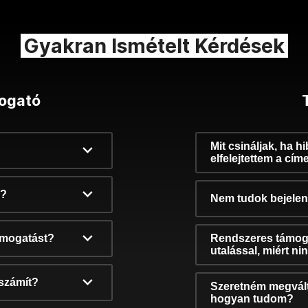
Gyakran Ismételt Kérdések
ogató
Mit csináljak, ha h
elfelejtettem a cím
k?
Nem tudok bejelent
támogatást?
Rendszeres támog
utalással, miért n
számít?
Szeretném megvált
hogyan tudom?