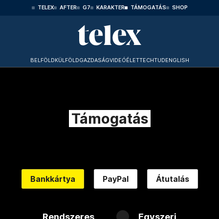
TELEX
AFTER
G7
KARAKTER
TÁMOGATÁS
SHOP
BELFÖLD
KÜLFÖLD
GAZDASÁG
VIDEÓ
ÉLET
TECHTUD
ENGLISH
Támogatás
Bankkártya
PayPal
Átutalás
Rendszeres
Egyszeri