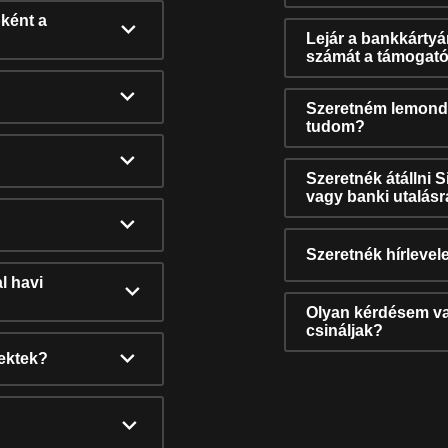
ként a
Lejár a bankkárty
számát a támogató
Szeretném lemonda
tudom?
Szeretnék átállni 
vagy banki utalás
Szeretnék hírlevele
l havi
Olyan kérdésem van
csináljak?
nektek?