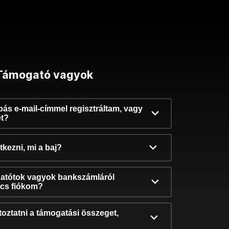
Támogató vagyok
ibás e-mail-címmel regisztráltam, vagy
et?
kezni, mi a baj?
atótok vagyok bankszámláról
incs fiókom?
oztatni a támogatási összeget,