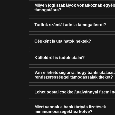
Milyen jogi szabályok vonatkoznak egyéb
támogatásra?
Tudtok számlát adni a támogatásról?
Cégként is utalhatok nektek?
Külföldről is tudok utalni?
Van-e lehetőség arra, hogy banki utalássa
rendszerességgel támogassalak titeket?
Lehet postai csekkel/utalvánnyal fizetni 
Miért vannak a bankkártyás fizetések
minimumösszegekhez kötve?