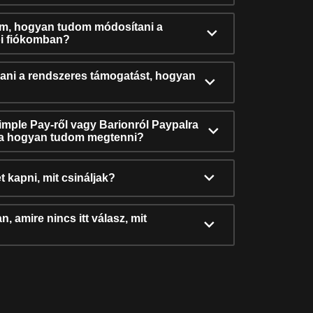
ám, hogyan tudom módosítani a
i fiókomban?
ni a rendszeres támogatást, hogyan
Simple Pay-ről vagy Barionról Paypalra
ra hogyan tudom megtenni?
t kapni, mit csináljak?
, amire nincs itt válasz, mit