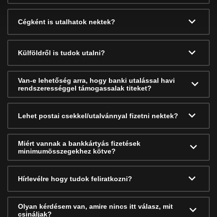
Cégként is utalhatok nektek?
Külföldről is tudok utalni?
Van-e lehetőség arra, hogy banki utalással havi
rendszerességgel támogassalak titeket?
Lehet postai csekkel/utalvánnyal fizetni nektek?
Miért vannak a bankkártyás fizetések
minimumösszegekhez kötve?
Hírlevélre hogy tudok feliratkozni?
Olyan kérdésem van, amire nincs itt válasz, mit
csináljak?