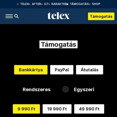
TELEX
AFTER
G7
KARAKTER
TÁMOGATÁS
SHOP
Támogatás
Támogatás
Bankkártya
PayPal
Átutalás
Rendszeres
Egyszeri
9 990 Ft
19 990 Ft
49 990 Ft